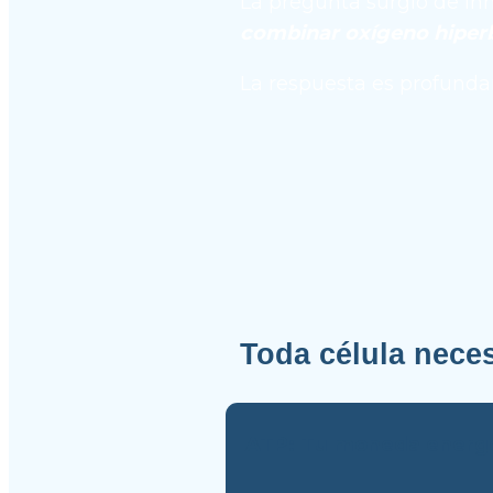
La pregunta surgió de in
La respuesta es profunda
Toda célula neces
ATP: Tu moneda energ