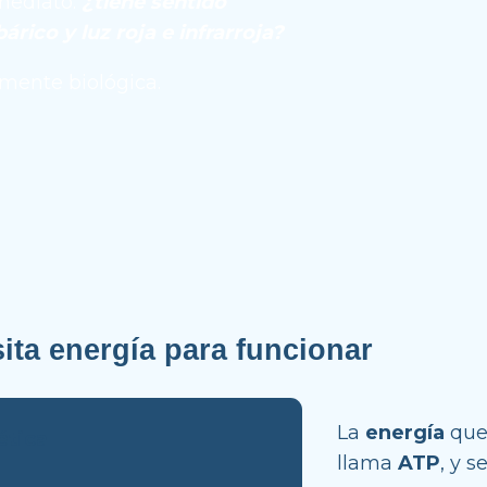
mediato: 
¿tiene sentido 
combinar oxígeno hiperbárico y luz roja e infrarroja? 
mente biológica.
ita energía para funcionar
La 
energía 
que
ética
llama 
ATP
, y s