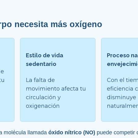
rpo necesita más oxígeno
Estilo de vida 
Proceso nat
sedentario
envejecim
e 
u 
La falta de 
Con el tiem
movimiento afecta tu 
eficiencia c
circulación y 
disminuye 
oxigenación
naturalme
a molécula llamada 
óxido nítrico (NO)
 puede competir c