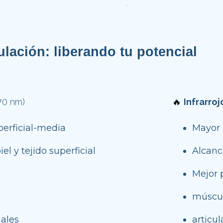
lación: 
liberando tu potencial
70 nm)
🔥
Infrarroj
perficial-media
Mayor 
l y tejido superficial
Alcanc
Mejor 
múscu
iales
articu