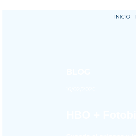
INICIO
BLOG
16/02/2026
HBO + 
Foto
b