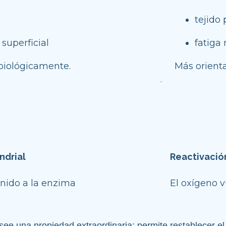
tejido
superficial
fatiga
 biológicamente.
Más orienta
ndrial
Reactivació
unido a la enzima
El oxígeno v
ee una propiedad extraordinaria: permite restablecer el p