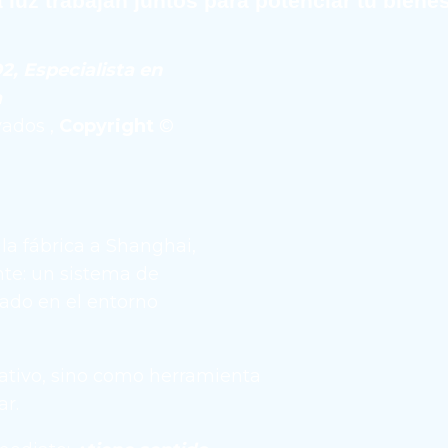
 luz trabajan juntos para potenciar tu bienes
, Especialista en 
a
ados , 
Copyright
 © 
la fábrica a Shanghai, 
te: un sistema de 
ado en el entorno 
tivo, sino como herramienta 
ar.