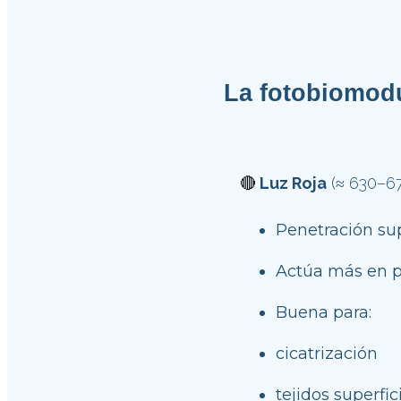
La fotobiomodu
🔴
 Luz Roja
 (≈ 630–6
Penetración su
Actúa más en pie
Buena para:
cicatrización
tejidos superfic