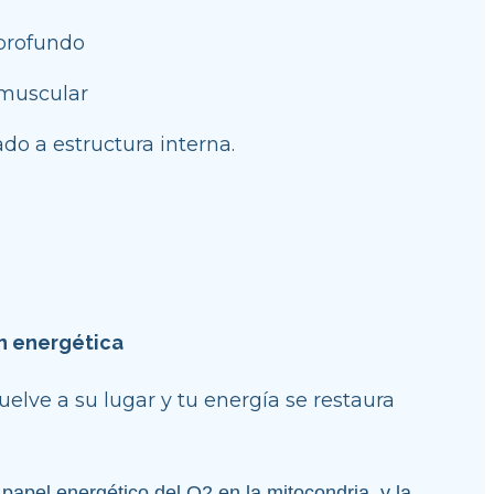
 profundo
 muscular
do a estructura interna.
n energética
uelve a su lugar y tu energía se restaura
apel energético del O2 en la mitocondria  y la 