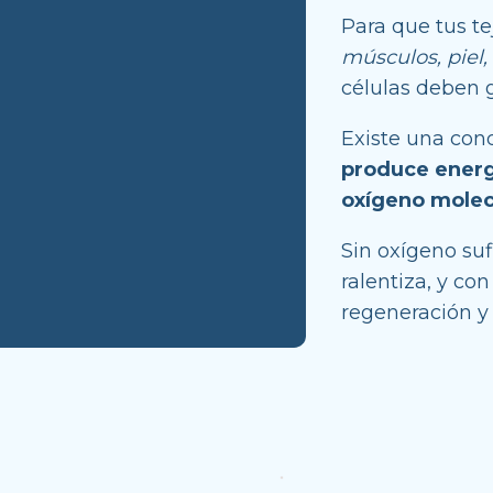
Para que tus t
músculos, piel
células deben 
Existe una cond
produce energí
oxígeno molecu
Sin oxígeno suf
ralentiza, y con
regeneración y 