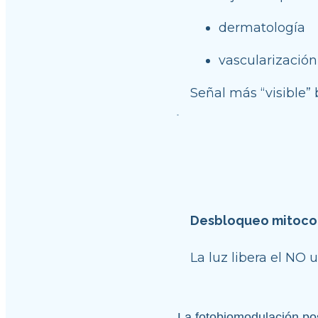
dermatología
vascularización 
Señal más “visible”
Desbloqueo mitoco
La luz libera el NO 
La fotobiomodulación pos