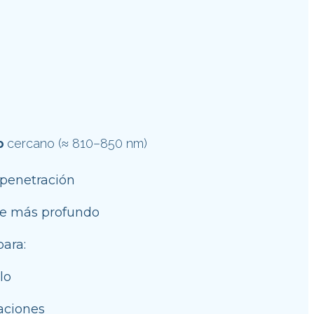
o 
cercano (≈ 810–850 nm)
penetración
e más profundo
para:
lo
laciones