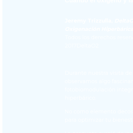
Cuando el oxígeno y la
Jeremy Trizzulla, 
DeltaO2
Oxigenación Hiperbáric
Todos los derechos reserv
2017DeltaO2
Durante nuestra visita de 
observamos algo fascinan
fotobiomodulación integr
hiperbárico.
No como elemento decora
para optimizar tu bienest