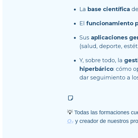
La 
base científica
 d
El 
funcionamiento p
Sus 
aplicaciones ge
(salud, deporte, estét
Y, sobre todo, la 
gest
hiperbárico
: cómo op
dar seguimiento a los
💡
 Todas las formaciones cue
O
₂
 y creador de nuestros pr