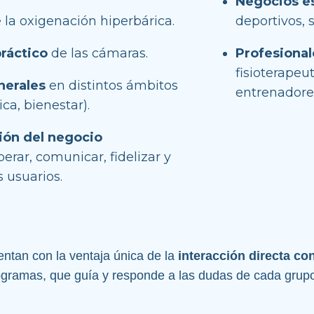
Negocios es
e la oxigenación hiperbárica.
deportivos, s
ráctico
 de las cámaras.
Profesional
fisioterapeut
nerales
 en distintos ámbitos 
entrenadores
ica, bienestar).
ión del negocio 
erar, comunicar, fidelizar y 
 usuarios.
ntan con la ventaja única de la 
interacción directa co
ogramas, que guía y responde a las dudas de cada grup