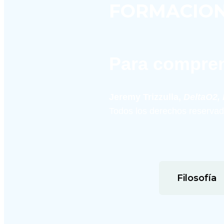
FORMACIO
Para compre
Jeremy Trizzulla, 
DeltaO2, 
Todos los derechos reservad
Filosofía