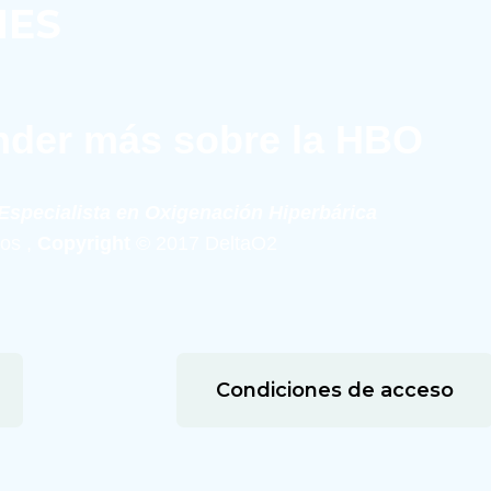
NES
nder más sobre la HBO
Especialista en Oxigenación Hiperbárica
os , 
Copyright
 © 2017 DeltaO2
Condiciones de acceso