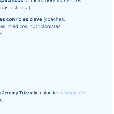
pecíficos
 (clínicas, hoteles, centros 
pas, estética).
es con roles clave
 (coaches, 
as, médicos, nutricionistas, 
).
n Jeremy Trizzulla
, autor de 
La Magia del
o.