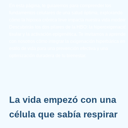
En esta página, te guiaremos para comprender los 
fundamentos celulares de una salud óptima, explorando 
cómo la hipoxia crónica leve impacta nuestra vida moderna
Descubrirás los dos pilares de la HBO: la hiperoxigenación
tisular y la activación epigenética. Te invitamos a aprender 
con nosotros cómo integrar la oxigenación hiperbárica en tu
estilo de vida para una prevención efectiva y una 
optimización duradera de tu bienestar.
La vida empezó con una 
célula que sabía respirar