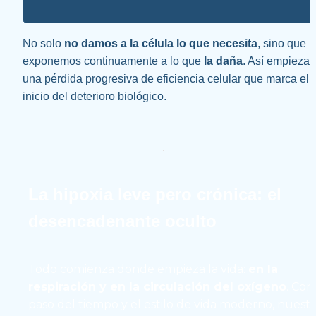
No solo 
no damos a la célula lo que necesita
, sino que la
exponemos continuamente a lo que 
la daña
. Así empieza 
una pérdida progresiva de eficiencia celular que marca el 
inicio del deterioro biológico.
La hipoxia leve pero crónica: el 
desencadenante oculto
Todo comienza donde empieza la vida: 
en la 
respiración y en la circulación del oxígeno
. Con 
paso del tiempo y el estilo de vida moderno, nuestr