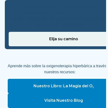
Nuestra misión múltiple en esta web: 
1.la ciencia detrás de la HBO, 2.acompañarles en su 
negocio, 3.proporcionar la cámara hiperbárica que s
ajuste a sus necesidades.
Elija su camino
Aprende más sobre la oxigenoterapia hiperbárica a través 
nuestros recursos:
Nuestro Libro: La Magia del O₂
Visita Nuestro Blog