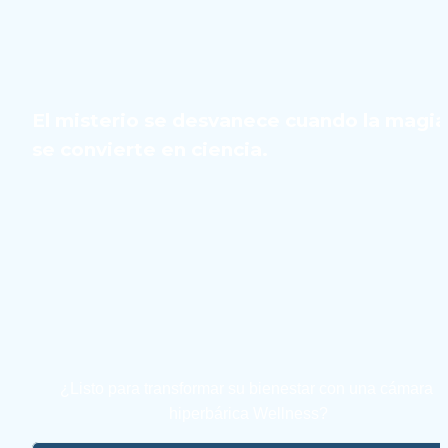
El misterio se desvanece cuando la magia 
se convierte en ciencia.
¿Listo para transformar su bienestar con una cámara 
hiperbárica Wellness?