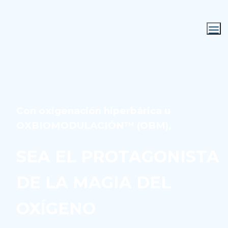
Con oxigenación hiperbárica u 
OXBIOMODULACIÓN™ 
(OBM),
SEA EL PROTAGONISTA 
DE LA MAGIA DEL 
OXÍGENO