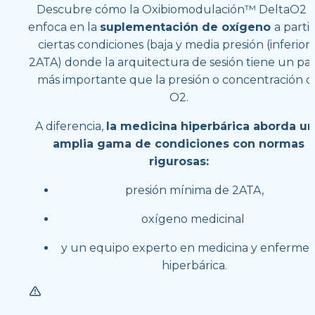
Descubre cómo la Oxibiomodulación™ DeltaO2 se
enfoca en la 
suplementación de oxígeno 
a partir
ciertas condiciones (baja y media presión (inferior a
2ATA) donde la arquitectura de sesión tiene un pap
más importante que la presión o concentración de
O2. 
A diferencia, 
la medicina hiperbárica aborda un
amplia gama de condiciones con normas 
rigurosas:
presión mínima de 2ATA,
oxígeno medicinal 
y un equipo experto en medicina y enfermerí
hiperbárica.