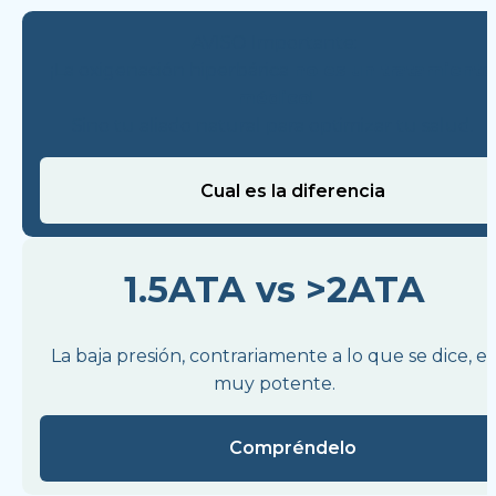
AVISO Importante:
¡La oxigenación hiperbárica 
no es un tratamiento 
médico
!
Sino tu aliado natural para optimizar tu salud. 
Cual es la diferencia
1.5ATA vs >2ATA
La baja presión, contrariamente a lo que se dice, es 
muy potente.
Compréndelo