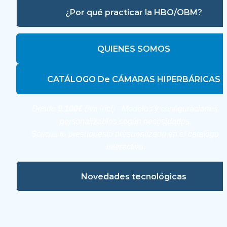
¿Por qué practicar la HBO/OBM?
QUIENES SOMOS
CATÁLOGO De CÁMARAS HIPERBÁRICAS
Desde 
9.100€
 (iva incl) - Modelos y configuraciones 
personalizables según necesidades.
Solicita tu presupuesto personalizado en el catalogo 
interactivo.
Novedades tecnológicas