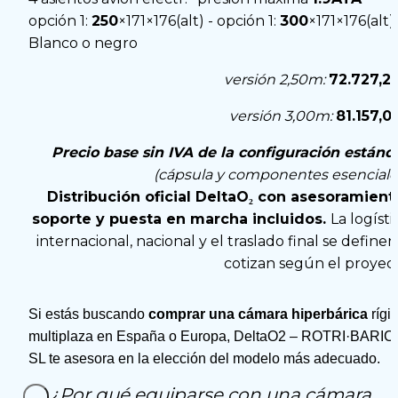
opción 1: 
250
×171×176(alt) - 
opción 1: 
300
×171×176(alt)
Blanco o negro
versión 2,50m: 
72.727,2
versión 3,00m: 
81.157,0
Precio base sin IVA de la configuración estánd
(cápsula y componentes esenciales
Distribución oficial DeltaO₂ con asesoramiento
soporte y puesta en marcha incluidos. 
La logístic
internacional, nacional y el traslado final se definen 
cotizan según el proyec
Si estás buscando 
comprar una cámara hiperbárica
 rígid
multiplaza en España o Europa, DeltaO2 – ROTRI·BARICA
SL te asesora en la elección del modelo más adecuado.
¿Por qué equiparse con una cámara 