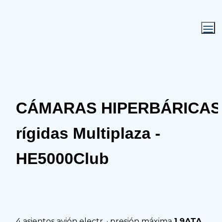
CÁMARAS HIPERBÁRICAS 
rígidas Multiplaza - 
HE5000Club
4 asientos avión electr. · presión máxima 
1.9ATA