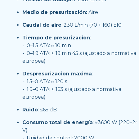
Medio de presurización:
 Aire
Caudal de aire
: 230 L/min (70 + 160) ±10
Tiempo de presurización
:
-  0–1.5 ATA: ≈ 10 min
-  0–1.9 ATA: ≈ 19 min 45 s (ajustado a normativa 
europea)
Despresurización máxima
:
-  1.5–0 ATA: ≈ 120 s
-  1.9–0 ATA: ≈ 163 s (ajustado a normativa 
europea)
Ruido
: ≤65 dB
Consumo total de energía
: ≈3600 W (220–24
V)
-  Unidad de control: 2000 W